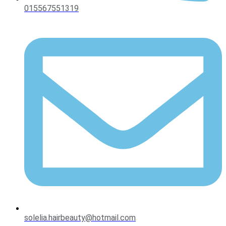
015567551319
solelia.hairbeauty@hotmail.com